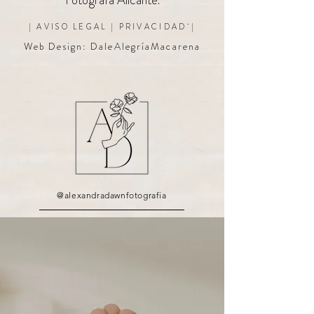
Fotógrafa Alicante.
|
AVISO
LEGAL
|
PRIVACIDAD
|
Web Design:
DaleAlegríaMacarena
@alexandradawnfotografia